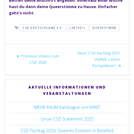
Betreff deine Anschrift angeben. Innerhalb einer Woche
hast du dann deine Queerstimme zu Hause. Einfacher
geht’s nicht.
CSD DEUTSCHLAND E.V.
LSBTIQ*+
QUEERSTIMME
Beitragsnavigation
Next
Next:
CSD-Fachtag 2021:
Previous
Previous:
Videos zum
post:
Vielfalt. Leben.
post:
CSD 2020
Perspektiven.
AKTUELLE INFORMATIONEN UND
VERANSTALTUNGEN
MEHR RAUM Kampagne von IWWIT
Unser CSD Statement 2025
CSD Fachtag 2024: Queeres Erinnern in Bielefeld