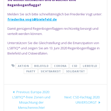
Regenbogenflagge?
Melden Sie sich bitte schnellstmöglich bei Friederike Vogt unter:
friederike.vogt@bielefeld.de
Damit genügend Regenbogenflaggen rechtzeitig besorgt und
verteilt werden können.
Unterstützen Sie die Gleichstellung und die Emanzipation von
LSBTIQ* und zeigen Sie am 13. Juni 2020 Regenbogenflagge in
Bielefeld und Ostwestfalen.
AKTION
BIELEFELD
CORONA
CSD
LIEBEFELD
PARTY
SICHTBARKEIT
SOLIDARITÄT
Beitragsnavigation
Previous
Previous:
Europa 2020:
post:
Next
LSBTIQ*-freie Zonen und
Next:
CSD-Fachtag 2020:
post:
Missachtung der
UNVERSORGT
Menschenrechte!